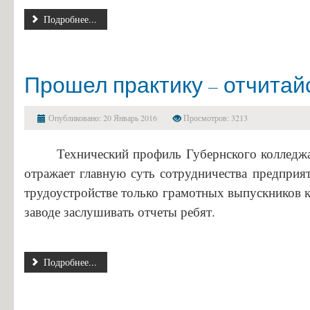
Информация об общежитиях
Подробнее...
Заочное отделение
О порядке участия в ЕГЭ
Прошел практику – отчитай
Трудоустройство
Информация о закреплении за каждой группой отдельного кабинет
Опубликовано: 20 Январь 2016
Просмотров: 3213
Памятки по безопасности
Технический профиль Губернского колледжа
отражает главную суть сотрудничества предприят
трудоустройстве только грамотных выпускников к
заводе заслушивать отчеты ребят.
Подробнее...