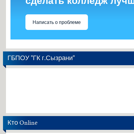
сделать колледж луч
Написать о проблеме
ГБПОУ "ГК г.Сызрани"
Кто Online