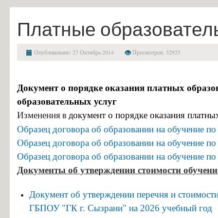
Финансово-хозяйственная деятельность
Платные образовател
Вакантные места для приема (перевода) обучающихся
Стипендии и меры поддержки обучающихся
Опубликовано: 27 Октябрь 2014
Просмотров: 32925
Международное сотрудничество
Организация питания в образовательной организации
Документ о порядке оказания платных образов
Образовательные стандарты и требования
образовательных услуг
Абитуриенту
Изменения
окумент о порядке оказания платны
в д
Приемная комиссия и правила приёма
Образец договора об образовании на обучение п
Образец договора об образовании на обучение п
Условия приема на обучение по договорам на оказание платных об
Образец договора об образовании на обучение п
Перечень специальностей и профессий и требования к уровню обр
Документы об утверждении стоимости обучени
Перечень вступительных испытаний
Приём заявлений в электронной форме
Документ об утверждении перечня и стоимости 
Предварительный медицинский осмотр (обследование)
ГБПОУ "ГК г. Сызрани" на
2026
учебный год