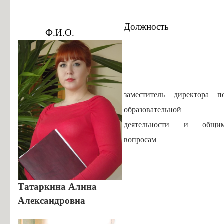
Информация об общежитиях
Заочное отделение
Должность
Ф.И.О.
О порядке участия в ЕГЭ
Трудоустройство
Информация о закреплении за каждой группой отдельного кабинет
Памятки по безопасности
заместитель директора п
образовательной
деятельности и общи
вопросам
Татаркина Алина
Александровна