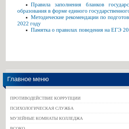
Особенности проведения вступительных испытаний для лиц с огр
Правила заполнения бланков государ
образования в форме единого государственного
Конкурс заявлений абитуриентов ГБПОУ «ГК г. СЫЗРАНИ»
Методические рекомендации по подготов
Информация для абитуриентов
2022 году
Вопросы-ответы
Памятка о правилах поведения на ЕГЭ 2
Образовательный кредит с государственной поддержкой
Основание для представления льгот
Особенности приема иностранных граждан
Заочное обучение
Дополнительное профессиональное образование
Главное меню
Студентам
Льготный кредит на образование
ПРОТИВОДЕЙСТВИЕ КОРРУПЦИИ
Информация об организации ежедневных «входных фильтров» для 
ПСИХОЛОГИЧЕСКАЯ СЛУЖБА
Выпускникам
МУЗЕЙНЫЕ КОМНАТЫ КОЛЛЕДЖА
Анкета для выпускников
ВСОКО