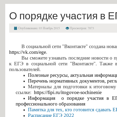
Финансово-хозяйственная деятельность
О порядке участия в 
Вакантные места для приема (перевода) обучающихся
Стипендии и меры поддержки обучающихся
Опубликовано: 03 Ноябрь 2015
Просмотров: 7873
Международное сотрудничество
Организация питания в образовательной организации
В социальной сети "Вконтакте" создана нов
Образовательные стандарты и требования
https://vk.com/ege
.
Перечень
Вы сможете узнавать последние новости о п
Абитуриенту
нормативных
к ЕГЭ в социальной сети "Вконтакте". Также 
документов,
Приемная комиссия и правила приёма
пользователей.
регламентирующих
Полезные ресурсы, актуальная информаци
Условия приема на обучение по договорам на оказание платных об
организацию
Перечень нормативных документов, рег
Перечень специальностей и профессий и требования к уровню обр
и
Материалы для подготовки к итоговому
ссылке:
https://fipi.ru/itogovoe-sochinenie
проведение
Перечень вступительных испытаний
Информация о порядке участия в ЕГ
ЕГЭ
Приём заявлений в электронной форме
профессионального образования
Памятка для тех, кто готовится сдавать 
Предварительный медицинский осмотр (обследование)
Расписание ЕГЭ 2022