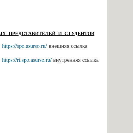
енными возможностями
Памятки по безопасности
аявлений абитуриентов
К г. СЫЗРАНИ»
ЫХ ПРЕДСТАВИТЕЛЕЙ И СТУДЕНТОВ
я для абитуриентов
О
https://spo.asurso.ru/
внешняя ссылка
тветы
О
https://rt.spo.asurso.ru/
внутренняя ссылка
ельный кредит с
венной поддержкой
 для представления
ти приема
ых граждан
бучение
льное