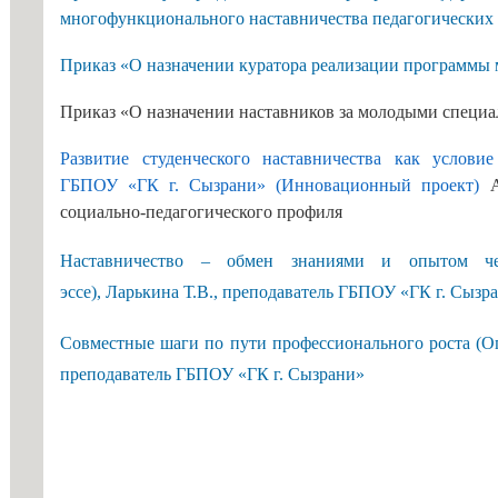
с огранич
многофункционального наставничества педагогических
Стипендии и меры поддержки
здоровья
обучающихся
Приказ «О назначении куратора реализации программы
Конкурс з
Международное сотрудничество
ГБПОУ «Г
Приказ «О назначении наставников за молодыми специ
Организация питания в
Информаци
Развитие студенческого наставничества как услови
образовательной организации
ГБПОУ «ГК г. Сызрани» (Инновационный проект)
Вопросы-о
Образовательные стандарты и
социально-педагогического профиля
Образоват
требования
государст
Наставничество – обмен знаниями и опытом чер
эссе), Ларькина Т.В., преподаватель ГБПОУ «ГК г. Сызр
Основание
льгот
Совместные шаги по пути профессионального роста (Оп
Особеннос
преподаватель ГБПОУ «ГК г. Сызрани»
иностранн
Заочное о
Дополните