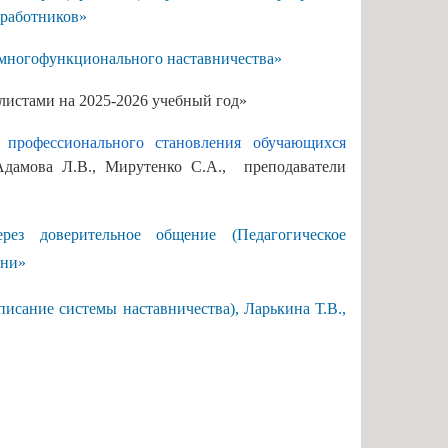
енными возможностями
 работников»
Памятки по безопасности
 многофункционального наставничества»
аявлений абитуриентов
К г. СЫЗРАНИ»
алистами на
2025-2026
учебный год»
я для абитуриентов
е профессионального становления обучающихся
Адамова Л.В., Мирутенко С.А., преподаватели
тветы
ельный кредит с
венной поддержкой
ез доверительное общение (Педагогическое
ани»
 для представления
исание системы наставничества), Ларькина Т.В.,
ти приема
ых граждан
бучение
льное