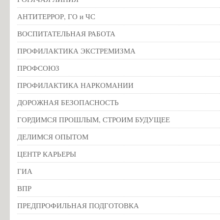
участниками
образовательных
АНТИТЕРРОР, ГО и ЧС
отношений
ВОСПИТАТЕЛЬНАЯ РАБОТА
ПРОФИЛАКТИКА ЭКСТРЕМИЗМА
Порядок
оформления
ПРОФСОЮЗ
возникновения,
ПРОФИЛАКТИКА НАРКОМАНИИ
приостановления
и
ДОРОЖНАЯ БЕЗОПАСНОСТЬ
прекращения
ГОРДИМСЯ ПРОШЛЫМ, СТРОИМ БУДУЩЕЕ
отношений
ДЕЛИМСЯ ОПЫТОМ
между
образовательной
ЦЕНТР КАРЬЕРЫ
организацией
ГИА
и
обучающимися
ВПР
и
ПРЕДПРОФИЛЬНАЯ ПОДГОТОВКА
(или)