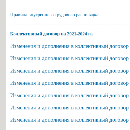
Особенности проведения вступительных испытаний для лиц с огр
Устав
ГБПОУ
Конкурс заявлений абитуриентов ГБПОУ «ГК г. СЫЗРАНИ»
Правила внутреннего трудового распорядка
"ГК
Информация для абитуриентов
г.Сызрани"
Вопросы-ответы
в
Коллективный договор на 2021-2024 гг.
Образовательный кредит с государственной поддержкой
виде
Изменения и дополнения в коллективный договор 
копии
Основание для представления льгот
Изменения
Особенности приема иностранных граждан
Изменения и дополнения в коллективный договор 
в
Заочное обучение
Устав
Изменения и дополнения в коллективный договор 
ГБПОУ
Дополнительное профессиональное образование
Изменения и дополнения в коллективный договор 
"ГК
Студентам
г.Сызрани"
Изменения и дополнения в коллективный договор 
Льготный кредит на образование
в
виде
Информация об организации ежедневных «входных фильтров» для 
Изменения и дополнения в коллективный договор 
копии
Выпускникам
Изменения
Изменения и дополнения в коллективный договор 
Анкета для выпускников
в