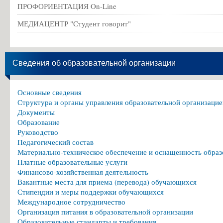
распорядка
ПРОФОРИЕНТАЦИЯ On-Line
обучающихся
МЕДИАЦЕНТР "Студент говорит"
Положение
о
Сведения об образовательной организации
кураторстве
Правила
Основные сведения
Структура и органы управления образовательной организацие
внутреннего
Документы
трудового
Образование
распорядка
Руководство
в
Педагогический состав
Материально-техническое обеспечение и оснащенность образ
виде
Платные образовательные услуги
копии
Финансово-хозяйственная деятельность
Вакантные места для приема (перевода) обучающихся
Коллективный
Стипендии и меры поддержки обучающихся
Международное сотрудничество
договор
Организация питания в образовательной организации
в
Образовательные стандарты и требования