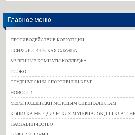
Положение
о
порядке
Главное меню
и
основаниях
перевода,
ПРОТИВОДЕЙСТВИЕ КОРРУПЦИИ
отчисления
ПСИХОЛОГИЧЕСКАЯ СЛУЖБА
и
МУЗЕЙНЫЕ КОМНАТЫ КОЛЛЕДЖА
восстановления
обучающихся
ВСОКО
СТУДЕНЧЕСКИЙ СПОРТИВНЫЙ КЛУБ
Положение
о
НОВОСТИ
комиссии
МЕРЫ ПОДДЕРЖКИ МОЛОДЫМ СПЕЦИАЛИСТАМ
по
КОПИЛКА МЕТОДИЧЕСКИХ МАТЕРИАЛОВ ДЛЯ КЛАССН
урегулированию
споров
НАСТАВНИЧЕСТВО
между
ГОРЯЧАЯ ЛИНИЯ