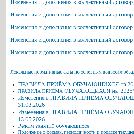
Изменения и дополнения в коллективный договор 
Устав
Информация об общежитиях
ГБПОУ
Изменения и дополнения в коллективный договор 
Заочное отделение
"ГК
О порядке участия в ЕГЭ
г.Сызрани"
Изменения и дополнения в коллективный договор 
Трудоустройство
в
Изменения и дополнения в коллективный договор 
виде
Информация о закреплении за каждой группой отдельного кабинет
копии
Изменения и дополнения в коллективный договор 
Памятки по безопасности
Копия
СВИДЕТЕЛЬСТВА
Локальные нормативные акты по основным вопросам обра
о
ПРАВИЛА ПРИЁМА
ОБУЧАЮЩИХСЯ
на 2
государственной
ОБУЧАЮЩИХСЯ
на 2026
ПРАВИЛА ПРИЁМА
аккредитации
Изменения в
ПРАВИЛА ПРИЁМА ОБУЧАЮЩИХСЯ 
(с
31.03.2026
приложениями)
Изменения в
ПРАВИЛА ПРИЁМА ОБУЧАЮЩИХСЯ 
13.05.2026
Режим
Режим занятий обучающихся
занятий
Положение о формах, периодичности и порядке текуще