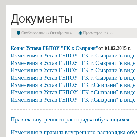
Финансово-хозяйственная деятельность
Копия
Документы
Устава
Вакантные места для приема (перевода) обучающихся
ГБПОУ
Стипендии и меры поддержки обучающихся
"ГК
Опубликовано: 27 Октябрь 2014
Просмотров: 53127
Международное сотрудничество
г.
Организация питания в образовательной организации
Сызрани"
Копия Устава ГБПОУ "ГК г. Сызрани"
от 01.02.2015 г.
Изменения в Устав ГБПОУ "ГК г. Сызрани"в виде
Изменения
Образовательные стандарты и требования
Изменения в Устав ГБПОУ "ГК г. Сызрани"в виде
в
Абитуриенту
Изменения в Устав ГБПОУ "ГК г. Сызрани"в виде
Устав
Изменения в Устав ГБПОУ "ГК г. Сызрани"в виде
ГБПОУ
Приемная комиссия и правила приёма
Изменения в Устав ГБПОУ "ГК г.Сызрани" в виде
"ГК
Условия приема на обучение по договорам на оказание платных об
Изменения в Устав ГБПОУ "ГК г.Сызрани" в виде
г.
Изменения в Устав ГБПОУ "ГК г.Сызрани" в виде
Перечень специальностей и профессий и требования к уровню обр
Сызрани"в
Перечень вступительных испытаний
виде
копии
Правила внутреннего распорядка обучающихся
Приём заявлений в электронной форме
Изменения
Предварительный медицинский осмотр (обследование)
Изменения в правила внутреннего распорядка о
в