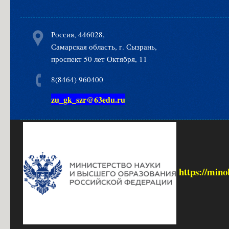
таких
предписаний
Россия, 446028,
Программа
Самарская область, г. Сызрань,
развития
проспект 50 лет Октября, 11
ГБПОУ
"ГК
8(8464) 960400
г.
zu_gk_szr@63edu.ru
Сызрани"
на
2016
-
2020
гг.
https://mino
Программа
модернизации
ГБПОУ