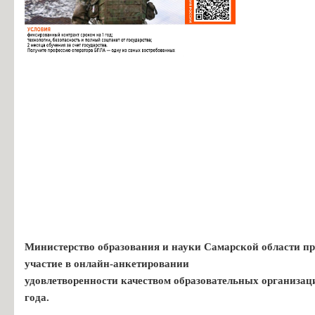
копии
от
25.12.2018
Изменения
и
дополнения
в
Коллективный
договор
в
виде
копии
от
13.05.2019
Министерство образования и науки Самарской области пр
Изменения
участие в онлайн-анкетировании
и
удовлетворенности качеством образовательных организац
дополнения
года.
в