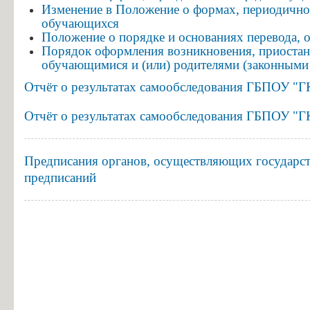
Изменение в
Положение о формах, периодичнос
обучающихся
обучающихся
Положение о порядке и основаниях перевода, 
Порядок оформления возникновения, приостан
Положение
обучающимися и (или) родителями (законными
о
Отчёт о результатах самообследования ГБПОУ "ГК
формах,
периодичности
Отчёт о результатах самообследования ГБПОУ "ГК
и
порядке
Предписания органов, осуществляющих государств
текущего
предписаний
контроля
успеваемости
и
промежуточной
аттестации
обучающихся