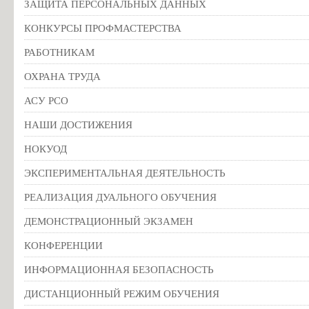
ЗАЩИТА ПЕРСОНАЛЬНЫХ ДАННЫХ
родителями
(законными
КОНКУРСЫ ПРОФМАСТЕРСТВА
представителями)
РАБОТНИКАМ
несовершеннолетних
обучающихся
ОХРАНА ТРУДА
в
АСУ РСО
виде
НАШИ ДОСТИЖЕНИЯ
копии
НОКУОД
Правила
ЭКСПЕРИМЕНТАЛЬНАЯ ДЕЯТЕЛЬНОСТЬ
внутреннего
распорядка
РЕАЛИЗАЦИЯ ДУАЛЬНОГО ОБУЧЕНИЯ
обучающихся
ДЕМОНСТРАЦИОННЫЙ ЭКЗАМЕН
КОНФЕРЕНЦИИ
Изменения
в
ИНФОРМАЦИОННАЯ БЕЗОПАСНОСТЬ
правила
ДИСТАНЦИОННЫЙ РЕЖИМ ОБУЧЕНИЯ
внутреннего