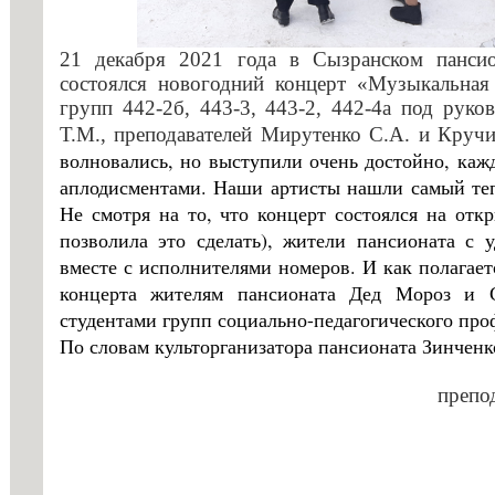
профессио
21 декабря 2021 года в Сызранском пансио
состоялся новогодний концерт «Музыкальная 
групп 442-2б, 443-3, 443-2, 442-4а под руко
Т.М., преподавателей Мирутенко С.А. и Круч
волновались, но выступили очень достойно, ка
аплодисментами. Наши артисты нашли самый теп
Не смотря на то, что концерт состоялся на отк
позволила это сделать), жители пансионата с 
вместе с исполнителями номеров. И как полагае
концерта жителям пансионата Дед Мороз и С
студентами групп социально-педагогического про
По словам культорганизатора пансионата Зинчен
препо