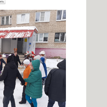
енными возможностями
Памятки по безопасности
аявлений абитуриентов
К г. СЫЗРАНИ»
я для абитуриентов
тветы
ельный кредит с
венной поддержкой
 для представления
ти приема
ых граждан
бучение
льное