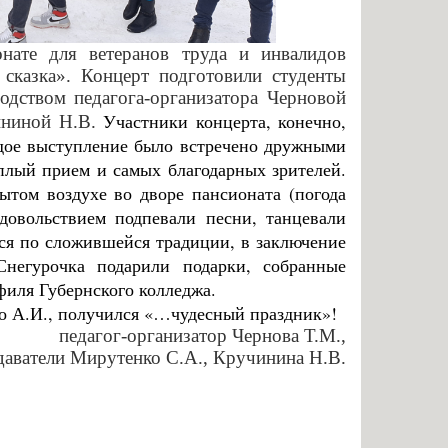
нальное образование
нате для ветеранов труда и инвалидов
сказка». Концерт подготовили студенты
водством педагога-организатора Черновой
Участники концерта, конечно,
ининой Н.В.
ждое выступление было встречено дружными
лый прием и самых благодарных зрителей.
рытом воздухе во дворе пансионата (погода
удовольствием подпевали песни, танцевали
тся по сложившейся традиции, в заключение
негурочка подарили подарки, собранные
филя Губернского колледжа.
ко А.И., получился «…чудесный праздник»!
педагог-организатор Чернова Т.М.,
даватели Мирутенко С.А., Кручинина Н.В.