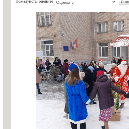
Пожалуйста, оцените
с огранич
Стипендии и меры поддержки
здоровья
обучающихся
Конкурс з
Международное сотрудничество
ГБПОУ «Г
Организация питания в
Информаци
образовательной организации
Вопросы-о
Образовательные стандарты и
Образоват
требования
государст
Основание
льгот
Особеннос
иностранн
Заочное о
Дополните