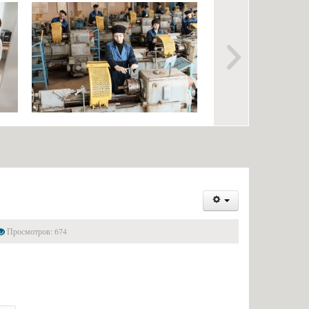
Информация об организации
риема на обучение по
ежедневных «входных фильтров»
 на оказание платных
для лиц, входящих в учебные
ельных услуг
корпуса и здания общежития
специальностей и
Выпускникам
 и требования к уровню
Анкета для выпускников
ия, которое необходимо
Информация об общежитиях
пления
Заочное отделение
вступительных
О порядке участия в ЕГЭ
влений в электронной
Трудоустройство
Информация о закреплении за
Просмотров: 674
ельный медицинский
каждой группой отдельного
бследование)
кабинета, специально
разработанном расписании
ти проведения
учебных занятий, практик
ьных испытаний для лиц