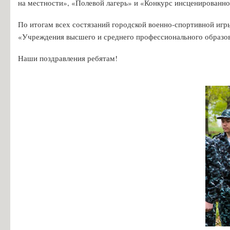
на местности», «Полевой лагерь» и «Конкурс инсценирован
Особенности проведения вступительных испытаний для лиц с огр
Конкурс заявлений абитуриентов ГБПОУ «ГК г. СЫЗРАНИ»
По итогам всех состязаний городской военно-спортивной иг
«Учреждения высшего и среднего профессионального образо
Информация для абитуриентов
Вопросы-ответы
Наши поздравления ребятам!
Образовательный кредит с государственной поддержкой
Основание для представления льгот
Особенности приема иностранных граждан
Заочное обучение
Дополнительное профессиональное образование
Студентам
Льготный кредит на образование
Информация об организации ежедневных «входных фильтров» для 
Выпускникам
Анкета для выпускников