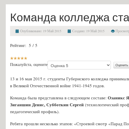
Финансово-хозяйственная деятельность
Команда колледжа ста
Вакантные места для приема (перевода) обучающихся
Стипендии и меры поддержки обучающихся
Опубликовано: 19 Май 2015
Создано: 19 Май 2015
Просмотр
Международное сотрудничество
Рейтинг:
5
/
5
Организация питания в образовательной организации
Образовательные стандарты и требования
Абитуриенту
Пожалуйста, оцените
Приемная комиссия и правила приёма
13 и 16 мая 2015 г. студенты Губернского колледжа принимал
Условия приема на обучение по договорам на оказание платных об
в Великой Отечественной войне 1941-1945 годов.
Перечень специальностей и профессий и требования к уровню обр
Озаникс Я
Команда была представлена в следующем составе:
Перечень вступительных испытаний
Зиганшин Денис, Субботкин Сергей
(технологический проф
педагогический профиль).
Приём заявлений в электронной форме
Предварительный медицинский осмотр (обследование)
Ребята прошли несколько этапов: «Строевой смотр «Парад По