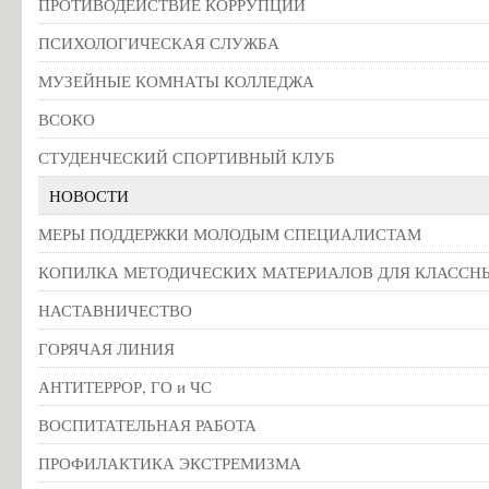
ПРОТИВОДЕЙСТВИЕ КОРРУПЦИИ
Информация об общежитиях
ПСИХОЛОГИЧЕСКАЯ СЛУЖБА
Заочное отделение
МУЗЕЙНЫЕ КОМНАТЫ КОЛЛЕДЖА
О порядке участия в ЕГЭ
ВСОКО
Трудоустройство
СТУДЕНЧЕСКИЙ СПОРТИВНЫЙ КЛУБ
Информация о закреплении за каждой группой отдельного кабинет
Памятки по безопасности
НОВОСТИ
МЕРЫ ПОДДЕРЖКИ МОЛОДЫМ СПЕЦИАЛИСТАМ
КОПИЛКА МЕТОДИЧЕСКИХ МАТЕРИАЛОВ ДЛЯ КЛАССН
НАСТАВНИЧЕСТВО
ГОРЯЧАЯ ЛИНИЯ
АНТИТЕРРОР, ГО и ЧС
ВОСПИТАТЕЛЬНАЯ РАБОТА
ПРОФИЛАКТИКА ЭКСТРЕМИЗМА