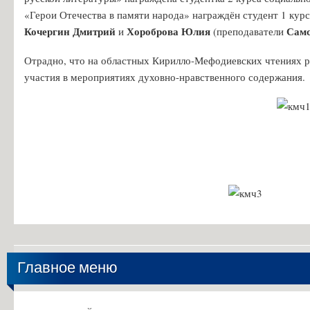
Особенности проведения вступительных испытаний для лиц с огр
«Герои Отечества в памяти народа» награждён студент 1 кур
Конкурс заявлений абитуриентов ГБПОУ «ГК г. СЫЗРАНИ»
Кочергин Дмитрий
Хороброва Юлия
Самс
и
(преподаватели
Информация для абитуриентов
Отрадно, что на областных Кирилло-Мефодиевских чтениях ре
Вопросы-ответы
участия в мероприятиях духовно-нравственного содержания
Образовательный кредит с государственной поддержкой
Основание для представления льгот
Особенности приема иностранных граждан
Заочное обучение
Дополнительное профессиональное образование
Студентам
Льготный кредит на образование
Информация об организации ежедневных «входных фильтров» для 
Главное меню
Выпускникам
Анкета для выпускников