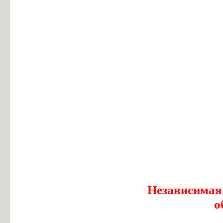
Независимая
о