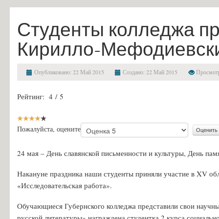
Финансово-хозяйственная деятельность
Студенты колледжа пр
Вакантные места для приема (перевода) обучающихся
Кирилло-Мефодиевски
Стипендии и меры поддержки обучающихся
Международное сотрудничество
Опубликовано: 22 Май 2015
Создано: 22 Май 2015
Просмотр
Организация питания в образовательной организации
Образовательные стандарты и требования
Рейтинг:
4
/
5
Абитуриенту
Приемная комиссия и правила приёма
Пожалуйста, оцените
Условия приема на обучение по договорам на оказание платных об
24 мая – День славянской письменности и культуры, День пам
Перечень специальностей и профессий и требования к уровню обр
Накануне праздника наши студенты приняли участие в XV о
Перечень вступительных испытаний
«Исследовательская работа».
Приём заявлений в электронной форме
Обучающиеся Губернского колледжа представили свои научные
Предварительный медицинский осмотр (обследование)
русской литературы» награждена студентка 2 курса социальн