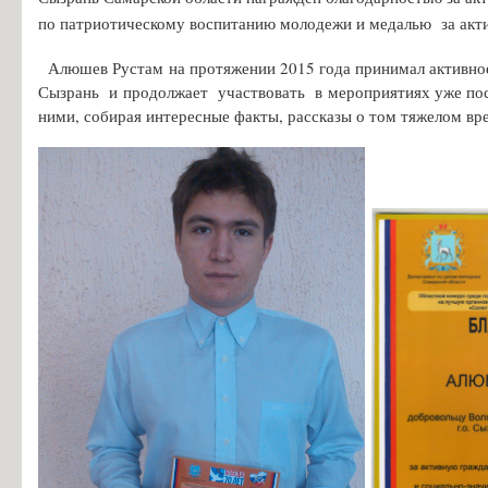
Особенности проведения вступительных испытаний для лиц с огр
по патриотическому воспитанию молодежи и медалью за акт
Конкурс заявлений абитуриентов ГБПОУ «ГК г. СЫЗРАНИ»
Алюшев Рустам на протяжении 2015 года принимал активное 
Информация для абитуриентов
Сызрань и продолжает участвовать в мероприятиях уже после
Вопросы-ответы
ними, собирая интересные факты, рассказы о том тяжелом вр
Образовательный кредит с государственной поддержкой
Основание для представления льгот
Особенности приема иностранных граждан
Заочное обучение
Дополнительное профессиональное образование
Студентам
Льготный кредит на образование
Информация об организации ежедневных «входных фильтров» для 
Выпускникам
Анкета для выпускников