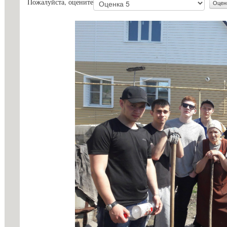
Пожалуйста, оцените
с огранич
Стипендии и меры поддержки
здоровья
обучающихся
Конкурс з
Международное сотрудничество
ГБПОУ «Г
Организация питания в
Информаци
образовательной организации
Вопросы-о
Образовательные стандарты и
Образоват
требования
государст
Основание
льгот
Особеннос
иностранн
Заочное о
Дополните