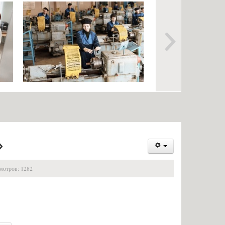
Информация об организации
риема на обучение по
ежедневных «входных фильтров»
 на оказание платных
для лиц, входящих в учебные
ельных услуг
корпуса и здания общежития
специальностей и
Выпускникам
 и требования к уровню
Анкета для выпускников
ия, которое необходимо
Информация об общежитиях
пления
Заочное отделение
вступительных
О порядке участия в ЕГЭ
»
влений в электронной
Трудоустройство
Информация о закреплении за
отров: 1282
ельный медицинский
каждой группой отдельного
бследование)
кабинета, специально
разработанном расписании
ти проведения
учебных занятий, практик
ьных испытаний для лиц