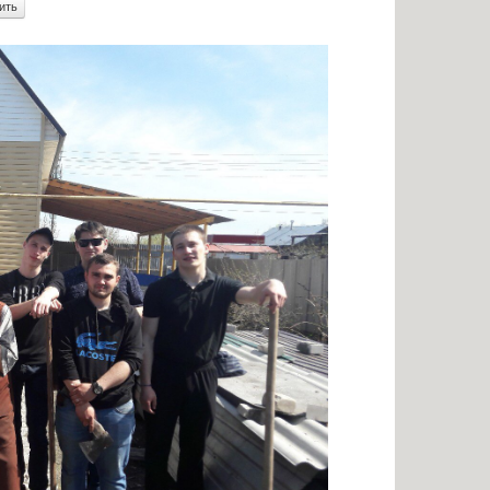
енными возможностями
Памятки по безопасности
аявлений абитуриентов
К г. СЫЗРАНИ»
я для абитуриентов
тветы
ельный кредит с
венной поддержкой
 для представления
ти приема
ых граждан
бучение
льное