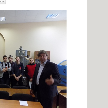
енными возможностями
Памятки по безопасности
аявлений абитуриентов
К г. СЫЗРАНИ»
я для абитуриентов
тветы
ельный кредит с
венной поддержкой
 для представления
ти приема
ых граждан
бучение
льное