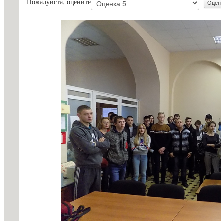
Пожалуйста, оцените
с огранич
Стипендии и меры поддержки
здоровья
обучающихся
Конкурс з
Международное сотрудничество
ГБПОУ «Г
Организация питания в
Информаци
образовательной организации
Вопросы-о
Образовательные стандарты и
Образоват
требования
государст
Основание
льгот
Особеннос
иностранн
Заочное о
Дополните