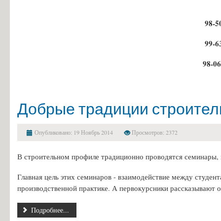
98-5
99-6
98-06
Добрые традиции строител
Опубликовано: 19 Ноябрь 2014
Просмотров: 2372
В строительном профиле традиционно проводятся семинары, в
Главная цель этих семинаров - взаимодействие между студен
производственной практике. А первокурсники рассказывают о
Подробнее...