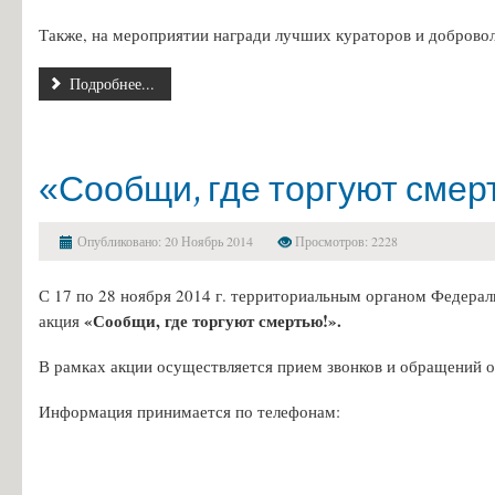
Информация об общежитиях
Также, на мероприятии награди лучших кураторов и доброво
Заочное отделение
Подробнее...
О порядке участия в ЕГЭ
Трудоустройство
Информация о закреплении за каждой группой отдельного кабинет
«Сообщи, где торгуют смер
Памятки по безопасности
Опубликовано: 20 Ноябрь 2014
Просмотров: 2228
С 17 по 28 ноября 2014 г. территориальным органом Федерал
«Сообщи, где торгуют смертью!».
акция
В рамках акции осуществляется прием звонков и обращений о
Информация принимается по телефонам: