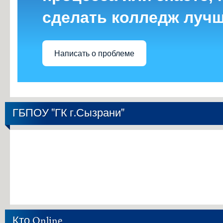
сделать колледж луч
Написать о проблеме
ГБПОУ "ГК г.Сызрани"
Кто Online