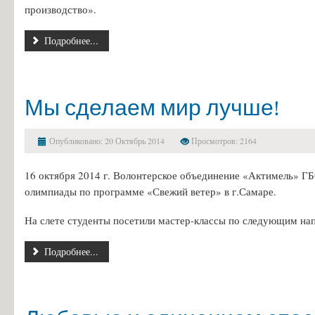
производство».
Информация об общежитиях
Заочное отделение
Подробнее...
О порядке участия в ЕГЭ
Трудоустройство
Мы сделаем мир лучше!
Информация о закреплении за каждой группой отдельного кабинет
Памятки по безопасности
Опубликовано: 20 Октябрь 2014
Просмотров: 2164
16 октября 2014 г. Волонтерское объединение «Актимель» Г
олимпиады по программе «Свежий ветер» в г.Самаре.
На слете студенты посетили мастер-классы по следующим на
Подробнее...